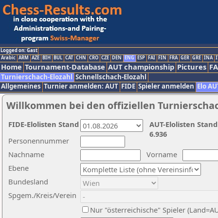
Logged on: Gast
Arabic
ARM
AZE
BIH
BUL
CAT
CHN
CRO
CZE
DEN
ENG
ESP
FAI
FIN
FRA
GER
GRE
INA
I
Home
Tournament-Database
AUT championship
Pictures
F
Turnierschach-Elozahl
Schnellschach-Elozahl
Allgemeines
Turnier anmelden: AUT
FIDE
Spieler anmelden
Elo AU
Willkommen bei den offiziellen Turnierscha
FIDE-Elolisten Stand
AUT-Elolisten Stand
6.936
Personennummer
Nachname
Vorname
Ebene
Bundesland
Spgem./Kreis/Verein
Nur "österreichische" Spieler (Land=A