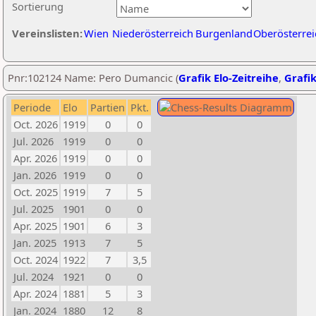
Sortierung
Vereinslisten:
Wien
Niederösterreich
Burgenland
Oberösterrei
Pnr:102124 Name: Pero Dumancic (
Grafik Elo-Zeitreihe
,
Grafik
Periode
Elo
Partien
Pkt.
Oct. 2026
1919
0
0
Jul. 2026
1919
0
0
Apr. 2026
1919
0
0
Jan. 2026
1919
0
0
Oct. 2025
1919
7
5
Jul. 2025
1901
0
0
Apr. 2025
1901
6
3
Jan. 2025
1913
7
5
Oct. 2024
1922
7
3,5
Jul. 2024
1921
0
0
Apr. 2024
1881
5
3
Jan. 2024
1880
12
8