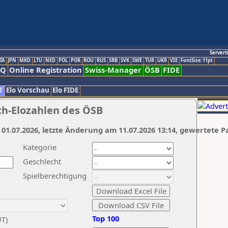
Servert
TA
JPN
MKD
LTU
NED
POL
POR
ROU
RUS
SRB
SVK
SWE
TUR
UKR
VIE
FontSize:11pt
AQ
Online Registration
Swiss-Manager
ÖSB
FIDE
T
Elo Vorschau
Elo FIDE
ch-Elozahlen des ÖSB
 01.07.2026, letzte Änderung am 11.07.2026 13:14, gewertete P
Kategorie
Geschlecht
Spielberechtigung
Top 100
UT)