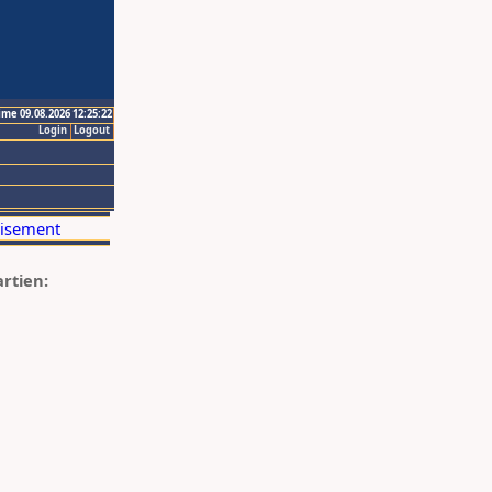
ime 09.08.2026 12:25:22
Login
Logout
artien: