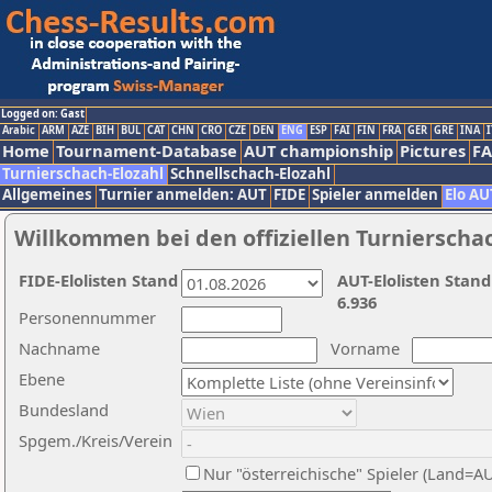
Logged on: Gast
Arabic
ARM
AZE
BIH
BUL
CAT
CHN
CRO
CZE
DEN
ENG
ESP
FAI
FIN
FRA
GER
GRE
INA
I
Home
Tournament-Database
AUT championship
Pictures
F
Turnierschach-Elozahl
Schnellschach-Elozahl
Allgemeines
Turnier anmelden: AUT
FIDE
Spieler anmelden
Elo AU
Willkommen bei den offiziellen Turnierscha
FIDE-Elolisten Stand
AUT-Elolisten Stand
6.936
Personennummer
Nachname
Vorname
Ebene
Bundesland
Spgem./Kreis/Verein
Nur "österreichische" Spieler (Land=A