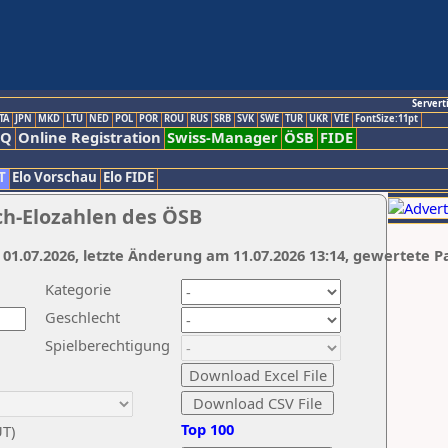
Servert
TA
JPN
MKD
LTU
NED
POL
POR
ROU
RUS
SRB
SVK
SWE
TUR
UKR
VIE
FontSize:11pt
AQ
Online Registration
Swiss-Manager
ÖSB
FIDE
T
Elo Vorschau
Elo FIDE
ch-Elozahlen des ÖSB
 01.07.2026, letzte Änderung am 11.07.2026 13:14, gewertete P
Kategorie
Geschlecht
Spielberechtigung
Top 100
UT)