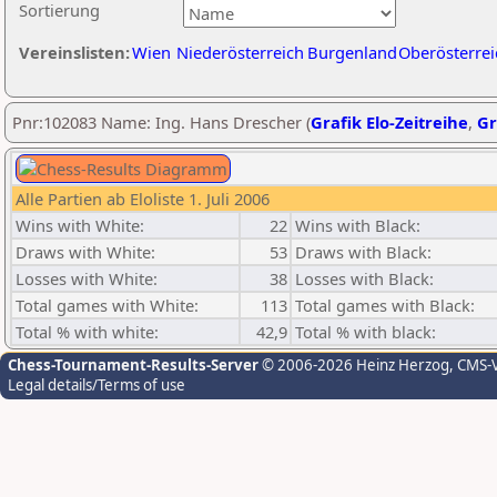
Sortierung
Vereinslisten:
Wien
Niederösterreich
Burgenland
Oberösterrei
Pnr:102083 Name: Ing. Hans Drescher (
Grafik Elo-Zeitreihe
,
Gr
Alle Partien ab Eloliste 1. Juli 2006
Wins with White:
22
Wins with Black:
Draws with White:
53
Draws with Black:
Losses with White:
38
Losses with Black:
Total games with White:
113
Total games with Black:
Total % with white:
42,9
Total % with black:
Chess-Tournament-Results-Server
© 2006-2026 Heinz Herzog
, CMS-
Legal details/Terms of use