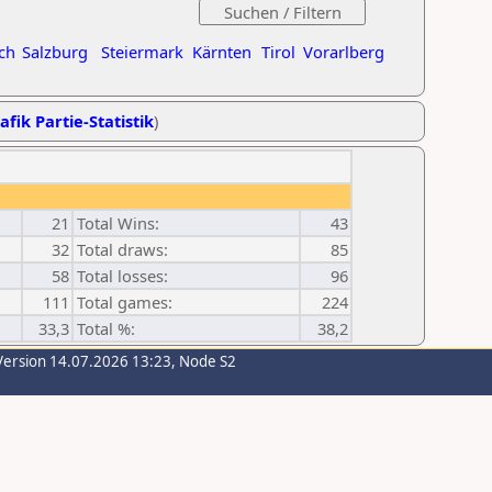
ch
Salzburg
Steiermark
Kärnten
Tirol
Vorarlberg
afik Partie-Statistik
)
21
Total Wins:
43
32
Total draws:
85
58
Total losses:
96
111
Total games:
224
33,3
Total %:
38,2
Version 14.07.2026 13:23, Node S2