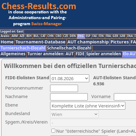
Logged on: Gast
Arabic
ARM
AZE
BIH
BUL
CAT
CHN
CRO
CZE
DEN
ENG
ESP
FAI
FIN
FRA
GER
GRE
INA
I
Home
Tournament-Database
AUT championship
Pictures
F
Turnierschach-Elozahl
Schnellschach-Elozahl
Allgemeines
Turnier anmelden: AUT
FIDE
Spieler anmelden
Elo AU
Willkommen bei den offiziellen Turnierscha
FIDE-Elolisten Stand
AUT-Elolisten Stand
6.936
Personennummer
Nachname
Vorname
Ebene
Bundesland
Spgem./Kreis/Verein
Nur "österreichische" Spieler (Land=A