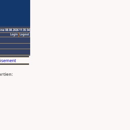
ime 08.08.2026 11:35:34
Login
Logout
artien: