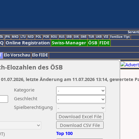
Servert
TA
JPN
MKD
LTU
NED
POL
POR
ROU
RUS
SRB
SVK
SWE
TUR
UKR
VIE
FontSize:11pt
AQ
Online Registration
Swiss-Manager
ÖSB
FIDE
T
Elo Vorschau
Elo FIDE
ch-Elozahlen des ÖSB
 01.07.2026, letzte Änderung am 11.07.2026 13:14, gewertete P
Kategorie
Geschlecht
Spielberechtigung
Top 100
UT)