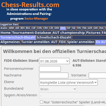
Logged on: Gast
Arabic
ARM
AZE
BIH
BUL
CAT
CHN
CRO
CZE
DEN
ENG
ESP
FAI
FIN
FRA
GER
GRE
INA
I
Home
Tournament-Database
AUT championship
Pictures
F
Turnierschach-Elozahl
Schnellschach-Elozahl
Allgemeines
Turnier anmelden: AUT
FIDE
Spieler anmelden
Elo AU
Willkommen bei den offiziellen Turnierscha
FIDE-Elolisten Stand
AUT-Elolisten Stand
6.936
Personennummer
Nachname
Vorname
Ebene
Bundesland
Spgem./Kreis/Verein
Nur "österreichische" Spieler (Land=A