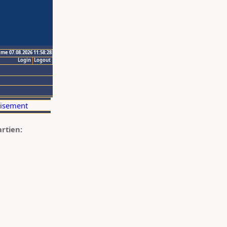
ime 07.08.2026 11:58:28
Login
Logout
artien: