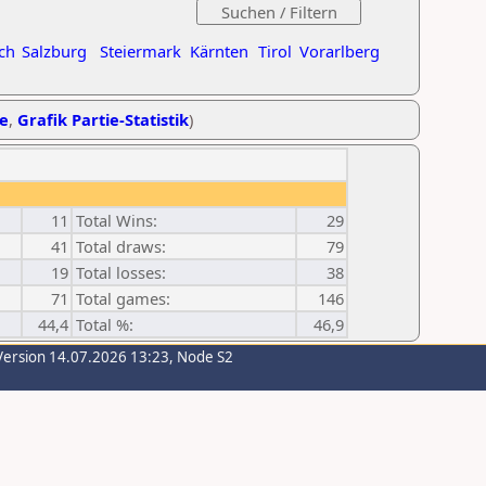
ch
Salzburg
Steiermark
Kärnten
Tirol
Vorarlberg
he
,
Grafik Partie-Statistik
)
11
Total Wins:
29
41
Total draws:
79
19
Total losses:
38
71
Total games:
146
44,4
Total %:
46,9
Version 14.07.2026 13:23, Node S2