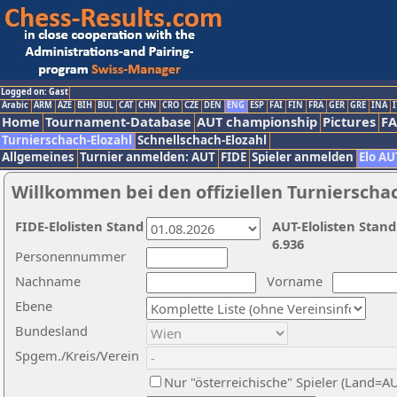
Logged on: Gast
Arabic
ARM
AZE
BIH
BUL
CAT
CHN
CRO
CZE
DEN
ENG
ESP
FAI
FIN
FRA
GER
GRE
INA
I
Home
Tournament-Database
AUT championship
Pictures
F
Turnierschach-Elozahl
Schnellschach-Elozahl
Allgemeines
Turnier anmelden: AUT
FIDE
Spieler anmelden
Elo AU
Willkommen bei den offiziellen Turnierscha
FIDE-Elolisten Stand
AUT-Elolisten Stand
6.936
Personennummer
Nachname
Vorname
Ebene
Bundesland
Spgem./Kreis/Verein
Nur "österreichische" Spieler (Land=A