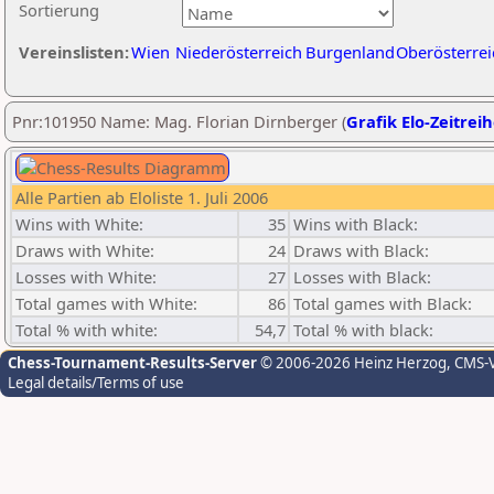
Sortierung
Vereinslisten:
Wien
Niederösterreich
Burgenland
Oberösterrei
Pnr:101950 Name: Mag. Florian Dirnberger (
Grafik Elo-Zeitrei
Alle Partien ab Eloliste 1. Juli 2006
Wins with White:
35
Wins with Black:
Draws with White:
24
Draws with Black:
Losses with White:
27
Losses with Black:
Total games with White:
86
Total games with Black:
Total % with white:
54,7
Total % with black:
Chess-Tournament-Results-Server
© 2006-2026 Heinz Herzog
, CMS-
Legal details/Terms of use