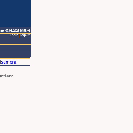
ime 07.08.2026 16:55:06
Login
Logout
artien: