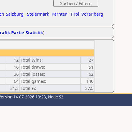
ch
Salzburg
Steiermark
Kärnten
Tirol
Vorarlberg
rafik Partie-Statistik
)
12
Total Wins:
27
16
Total draws:
51
36
Total losses:
62
64
Total games:
140
31,3
Total %:
37,5
Version 14.07.2026 13:23, Node S2