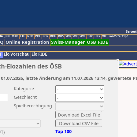
Servert
TA
JPN
MKD
LTU
NED
POL
POR
ROU
RUS
SRB
SVK
SWE
TUR
UKR
VIE
FontSize:11pt
AQ
Online Registration
Swiss-Manager
ÖSB
FIDE
T
Elo Vorschau
Elo FIDE
ch-Elozahlen des ÖSB
 01.07.2026, letzte Änderung am 11.07.2026 13:14, gewertete P
Kategorie
Geschlecht
Spielberechtigung
Top 100
UT)