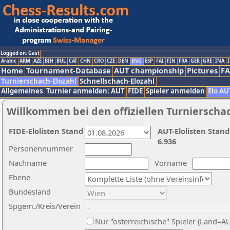
Logged on: Gast
Arabic
ARM
AZE
BIH
BUL
CAT
CHN
CRO
CZE
DEN
ENG
ESP
FAI
FIN
FRA
GER
GRE
INA
I
Home
Tournament-Database
AUT championship
Pictures
F
Turnierschach-Elozahl
Schnellschach-Elozahl
Allgemeines
Turnier anmelden: AUT
FIDE
Spieler anmelden
Elo AU
Willkommen bei den offiziellen Turnierscha
FIDE-Elolisten Stand
AUT-Elolisten Stand
6.936
Personennummer
Nachname
Vorname
Ebene
Bundesland
Spgem./Kreis/Verein
Nur "österreichische" Spieler (Land=A