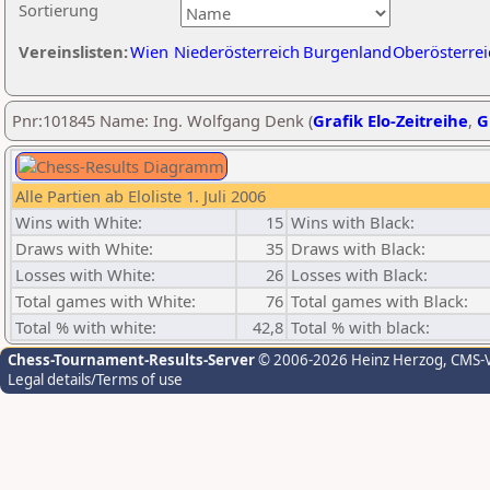
Sortierung
Vereinslisten:
Wien
Niederösterreich
Burgenland
Oberösterrei
Pnr:101845 Name: Ing. Wolfgang Denk (
Grafik Elo-Zeitreihe
,
G
Alle Partien ab Eloliste 1. Juli 2006
Wins with White:
15
Wins with Black:
Draws with White:
35
Draws with Black:
Losses with White:
26
Losses with Black:
Total games with White:
76
Total games with Black:
Total % with white:
42,8
Total % with black:
Chess-Tournament-Results-Server
© 2006-2026 Heinz Herzog
, CMS-
Legal details/Terms of use