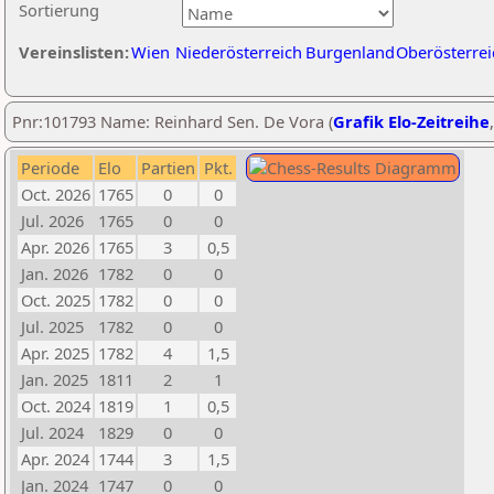
Sortierung
Vereinslisten:
Wien
Niederösterreich
Burgenland
Oberösterrei
Pnr:101793 Name: Reinhard Sen. De Vora (
Grafik Elo-Zeitreihe
Periode
Elo
Partien
Pkt.
Oct. 2026
1765
0
0
Jul. 2026
1765
0
0
Apr. 2026
1765
3
0,5
Jan. 2026
1782
0
0
Oct. 2025
1782
0
0
Jul. 2025
1782
0
0
Apr. 2025
1782
4
1,5
Jan. 2025
1811
2
1
Oct. 2024
1819
1
0,5
Jul. 2024
1829
0
0
Apr. 2024
1744
3
1,5
Jan. 2024
1747
0
0