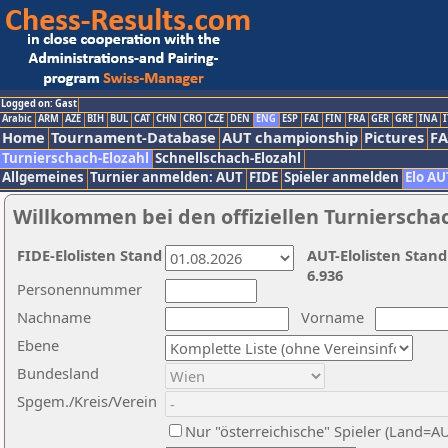
Logged on: Gast
Arabic
ARM
AZE
BIH
BUL
CAT
CHN
CRO
CZE
DEN
ENG
ESP
FAI
FIN
FRA
GER
GRE
INA
I
Home
Tournament-Database
AUT championship
Pictures
F
Turnierschach-Elozahl
Schnellschach-Elozahl
Allgemeines
Turnier anmelden: AUT
FIDE
Spieler anmelden
Elo AU
Willkommen bei den offiziellen Turnierscha
FIDE-Elolisten Stand
AUT-Elolisten Stand
6.936
Personennummer
Nachname
Vorname
Ebene
Bundesland
Spgem./Kreis/Verein
Nur "österreichische" Spieler (Land=A