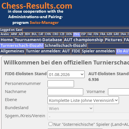
Logged on: Gast
Arabic
ARM
AZE
BIH
BUL
CAT
CHN
CRO
CZE
DEN
ENG
ESP
FAI
FIN
FRA
GER
GRE
INA
I
Home
Tournament-Database
AUT championship
Pictures
F
Turnierschach-Elozahl
Schnellschach-Elozahl
Allgemeines
Turnier anmelden: AUT
FIDE
Spieler anmelden
Elo AU
Willkommen bei den offiziellen Turnierscha
FIDE-Elolisten Stand
AUT-Elolisten Stand
6.936
Personennummer
Nachname
Vorname
Ebene
Bundesland
Spgem./Kreis/Verein
Nur "österreichische" Spieler (Land=A