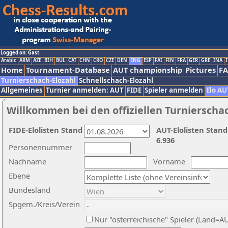
Logged on: Gast
Arabic
ARM
AZE
BIH
BUL
CAT
CHN
CRO
CZE
DEN
ENG
ESP
FAI
FIN
FRA
GER
GRE
INA
I
Home
Tournament-Database
AUT championship
Pictures
F
Turnierschach-Elozahl
Schnellschach-Elozahl
Allgemeines
Turnier anmelden: AUT
FIDE
Spieler anmelden
Elo AU
Willkommen bei den offiziellen Turnierscha
FIDE-Elolisten Stand
AUT-Elolisten Stand
6.936
Personennummer
Nachname
Vorname
Ebene
Bundesland
Spgem./Kreis/Verein
Nur "österreichische" Spieler (Land=A