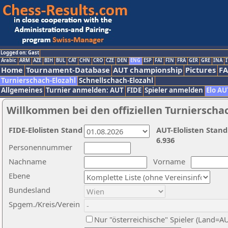
Logged on: Gast
Arabic
ARM
AZE
BIH
BUL
CAT
CHN
CRO
CZE
DEN
ENG
ESP
FAI
FIN
FRA
GER
GRE
INA
I
Home
Tournament-Database
AUT championship
Pictures
F
Turnierschach-Elozahl
Schnellschach-Elozahl
Allgemeines
Turnier anmelden: AUT
FIDE
Spieler anmelden
Elo AU
Willkommen bei den offiziellen Turnierscha
FIDE-Elolisten Stand
AUT-Elolisten Stand
6.936
Personennummer
Nachname
Vorname
Ebene
Bundesland
Spgem./Kreis/Verein
Nur "österreichische" Spieler (Land=A