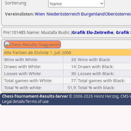
Sortierung
Vereinslisten:
Wien
Niederösterreich
Burgenland
Oberösterrei
Pnr:101485 Name: Mustafa Budic (
Grafik Elo-Zeitreihe
,
Grafik 
Alle Partien ab Eloliste 1. Juli 2006
Wins with White:
33
Wins with Black:
Draws with White:
14
Draws with Black:
Losses with White:
30
Losses with Black:
Total games with White:
77
Total games with Black:
Total % with white:
51,9
Total % with black:
Chess-Tournament-Results-Server
© 2006-2026 Heinz Herzog
, CMS-
Legal details/Terms of use