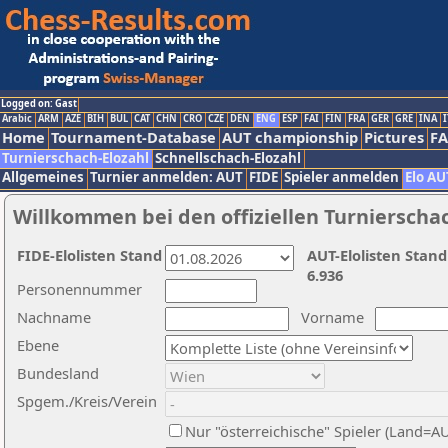
Logged on: Gast
Arabic
ARM
AZE
BIH
BUL
CAT
CHN
CRO
CZE
DEN
ENG
ESP
FAI
FIN
FRA
GER
GRE
INA
I
Home
Tournament-Database
AUT championship
Pictures
F
Turnierschach-Elozahl
Schnellschach-Elozahl
Allgemeines
Turnier anmelden: AUT
FIDE
Spieler anmelden
Elo AU
Willkommen bei den offiziellen Turnierscha
FIDE-Elolisten Stand
AUT-Elolisten Stand
6.936
Personennummer
Nachname
Vorname
Ebene
Bundesland
Spgem./Kreis/Verein
Nur "österreichische" Spieler (Land=A