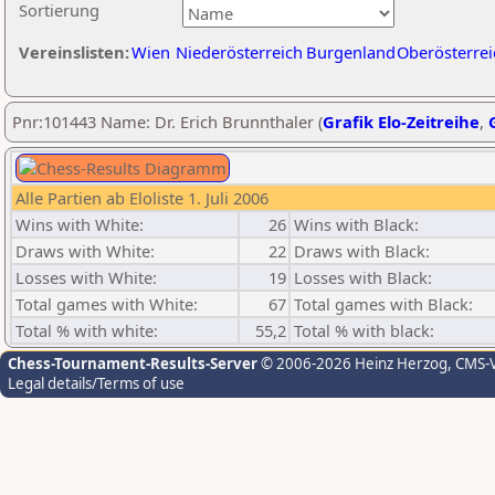
Sortierung
Vereinslisten:
Wien
Niederösterreich
Burgenland
Oberösterrei
Pnr:101443 Name: Dr. Erich Brunnthaler (
Grafik Elo-Zeitreihe
,
Alle Partien ab Eloliste 1. Juli 2006
Wins with White:
26
Wins with Black:
Draws with White:
22
Draws with Black:
Losses with White:
19
Losses with Black:
Total games with White:
67
Total games with Black:
Total % with white:
55,2
Total % with black:
Chess-Tournament-Results-Server
© 2006-2026 Heinz Herzog
, CMS-
Legal details/Terms of use