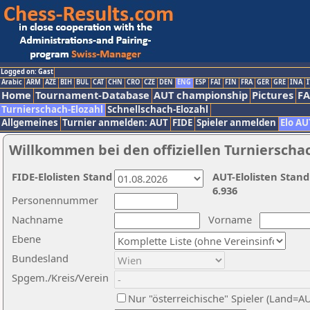
Logged on: Gast
Arabic
ARM
AZE
BIH
BUL
CAT
CHN
CRO
CZE
DEN
ENG
ESP
FAI
FIN
FRA
GER
GRE
INA
I
Home
Tournament-Database
AUT championship
Pictures
F
Turnierschach-Elozahl
Schnellschach-Elozahl
Allgemeines
Turnier anmelden: AUT
FIDE
Spieler anmelden
Elo AU
Willkommen bei den offiziellen Turnierscha
FIDE-Elolisten Stand
AUT-Elolisten Stand
6.936
Personennummer
Nachname
Vorname
Ebene
Bundesland
Spgem./Kreis/Verein
Nur "österreichische" Spieler (Land=A