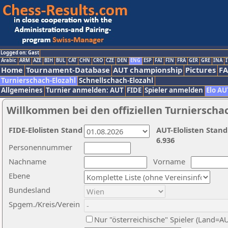
Logged on: Gast
Arabic
ARM
AZE
BIH
BUL
CAT
CHN
CRO
CZE
DEN
ENG
ESP
FAI
FIN
FRA
GER
GRE
INA
I
Home
Tournament-Database
AUT championship
Pictures
F
Turnierschach-Elozahl
Schnellschach-Elozahl
Allgemeines
Turnier anmelden: AUT
FIDE
Spieler anmelden
Elo AU
Willkommen bei den offiziellen Turnierscha
FIDE-Elolisten Stand
AUT-Elolisten Stand
6.936
Personennummer
Nachname
Vorname
Ebene
Bundesland
Spgem./Kreis/Verein
Nur "österreichische" Spieler (Land=A