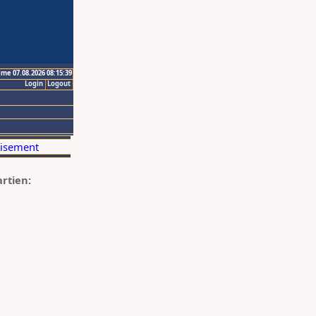
ime 07.08.2026 08:15:39
Login
Logout
artien: