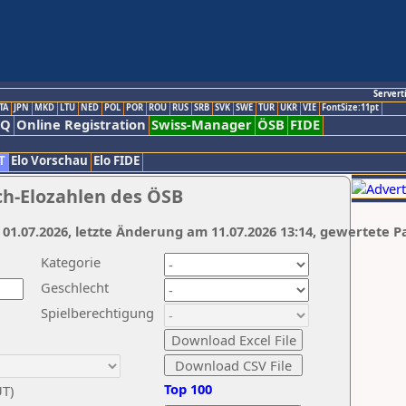
Servert
TA
JPN
MKD
LTU
NED
POL
POR
ROU
RUS
SRB
SVK
SWE
TUR
UKR
VIE
FontSize:11pt
AQ
Online Registration
Swiss-Manager
ÖSB
FIDE
T
Elo Vorschau
Elo FIDE
ch-Elozahlen des ÖSB
 01.07.2026, letzte Änderung am 11.07.2026 13:14, gewertete P
Kategorie
Geschlecht
Spielberechtigung
Top 100
UT)