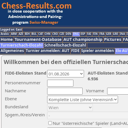
Logged on: Gast
Arabic
ARM
AZE
BIH
BUL
CAT
CHN
CRO
CZE
DEN
ENG
ESP
FAI
FIN
FRA
GER
GRE
INA
I
Home
Tournament-Database
AUT championship
Pictures
F
Turnierschach-Elozahl
Schnellschach-Elozahl
Allgemeines
Turnier anmelden: AUT
FIDE
Spieler anmelden
Elo AU
Willkommen bei den offiziellen Turnierscha
FIDE-Elolisten Stand
AUT-Elolisten Stand
6.936
Personennummer
Nachname
Vorname
Ebene
Bundesland
Spgem./Kreis/Verein
Nur "österreichische" Spieler (Land=A