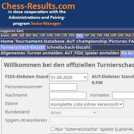
Logged on: Gast
Arabic
ARM
AZE
BIH
BUL
CAT
CHN
CRO
CZE
DEN
ENG
ESP
FAI
FIN
FRA
GER
GRE
INA
I
Home
Tournament-Database
AUT championship
Pictures
F
Turnierschach-Elozahl
Schnellschach-Elozahl
Allgemeines
Turnier anmelden: AUT
FIDE
Spieler anmelden
Elo AU
Willkommen bei den offiziellen Turnierscha
FIDE-Elolisten Stand
AUT-Elolisten Stand
6.936
Personennummer
Nachname
Vorname
Ebene
Bundesland
Spgem./Kreis/Verein
Nur "österreichische" Spieler (Land=A