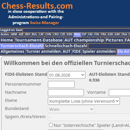
Logged on: Gast
Arabic
ARM
AZE
BIH
BUL
CAT
CHN
CRO
CZE
DEN
ENG
ESP
FAI
FIN
FRA
GER
GRE
INA
I
Home
Tournament-Database
AUT championship
Pictures
F
Turnierschach-Elozahl
Schnellschach-Elozahl
Allgemeines
Turnier anmelden: AUT
FIDE
Spieler anmelden
Elo AU
Willkommen bei den offiziellen Turnierscha
FIDE-Elolisten Stand
AUT-Elolisten Stand
6.936
Personennummer
Nachname
Vorname
Ebene
Bundesland
Spgem./Kreis/Verein
Nur "österreichische" Spieler (Land=A