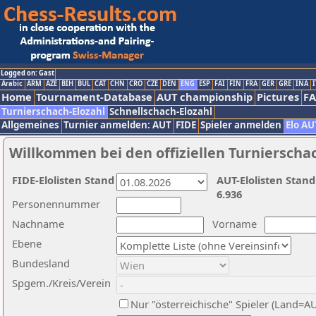
Logged on: Gast
Arabic
ARM
AZE
BIH
BUL
CAT
CHN
CRO
CZE
DEN
ENG
ESP
FAI
FIN
FRA
GER
GRE
INA
I
Home
Tournament-Database
AUT championship
Pictures
F
Turnierschach-Elozahl
Schnellschach-Elozahl
Allgemeines
Turnier anmelden: AUT
FIDE
Spieler anmelden
Elo AU
Willkommen bei den offiziellen Turnierscha
FIDE-Elolisten Stand
AUT-Elolisten Stand
6.936
Personennummer
Nachname
Vorname
Ebene
Bundesland
Spgem./Kreis/Verein
Nur "österreichische" Spieler (Land=A