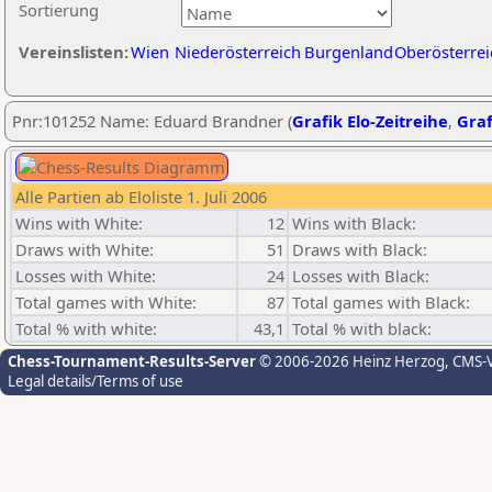
Sortierung
Vereinslisten:
Wien
Niederösterreich
Burgenland
Oberösterrei
Pnr:101252 Name: Eduard Brandner (
Grafik Elo-Zeitreihe
,
Graf
Alle Partien ab Eloliste 1. Juli 2006
Wins with White:
12
Wins with Black:
Draws with White:
51
Draws with Black:
Losses with White:
24
Losses with Black:
Total games with White:
87
Total games with Black:
Total % with white:
43,1
Total % with black:
Chess-Tournament-Results-Server
© 2006-2026 Heinz Herzog
, CMS-
Legal details/Terms of use