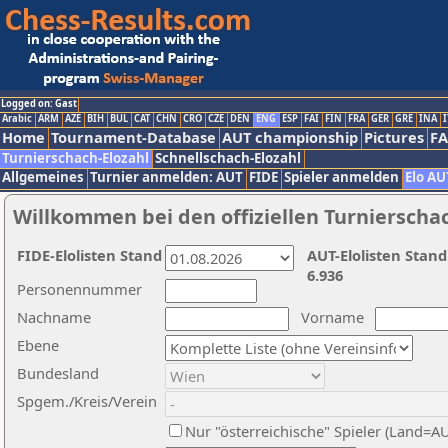
Logged on: Gast
Arabic
ARM
AZE
BIH
BUL
CAT
CHN
CRO
CZE
DEN
ENG
ESP
FAI
FIN
FRA
GER
GRE
INA
I
Home
Tournament-Database
AUT championship
Pictures
F
Turnierschach-Elozahl
Schnellschach-Elozahl
Allgemeines
Turnier anmelden: AUT
FIDE
Spieler anmelden
Elo AU
Willkommen bei den offiziellen Turnierscha
FIDE-Elolisten Stand
AUT-Elolisten Stand
6.936
Personennummer
Nachname
Vorname
Ebene
Bundesland
Spgem./Kreis/Verein
Nur "österreichische" Spieler (Land=A