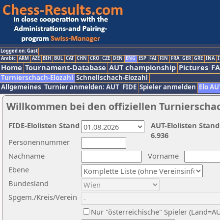
Logged on: Gast
Arabic
ARM
AZE
BIH
BUL
CAT
CHN
CRO
CZE
DEN
ENG
ESP
FAI
FIN
FRA
GER
GRE
INA
I
Home
Tournament-Database
AUT championship
Pictures
F
Turnierschach-Elozahl
Schnellschach-Elozahl
Allgemeines
Turnier anmelden: AUT
FIDE
Spieler anmelden
Elo AU
Willkommen bei den offiziellen Turnierscha
FIDE-Elolisten Stand
AUT-Elolisten Stand
6.936
Personennummer
Nachname
Vorname
Ebene
Bundesland
Spgem./Kreis/Verein
Nur "österreichische" Spieler (Land=A