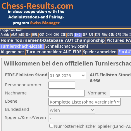
Logged on: Gast
Arabic
ARM
AZE
BIH
BUL
CAT
CHN
CRO
CZE
DEN
ENG
ESP
FAI
FIN
FRA
GER
GRE
INA
I
Home
Tournament-Database
AUT championship
Pictures
F
Turnierschach-Elozahl
Schnellschach-Elozahl
Allgemeines
Turnier anmelden: AUT
FIDE
Spieler anmelden
Elo AU
Willkommen bei den offiziellen Turnierscha
FIDE-Elolisten Stand
AUT-Elolisten Stand
6.936
Personennummer
Nachname
Vorname
Ebene
Bundesland
Spgem./Kreis/Verein
Nur "österreichische" Spieler (Land=A