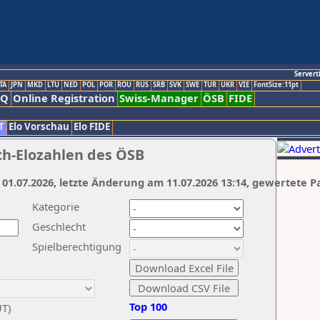
Servert
TA
JPN
MKD
LTU
NED
POL
POR
ROU
RUS
SRB
SVK
SWE
TUR
UKR
VIE
FontSize:11pt
AQ
Online Registration
Swiss-Manager
ÖSB
FIDE
T
Elo Vorschau
Elo FIDE
ch-Elozahlen des ÖSB
 01.07.2026, letzte Änderung am 11.07.2026 13:14, gewertete P
Kategorie
Geschlecht
Spielberechtigung
Top 100
UT)