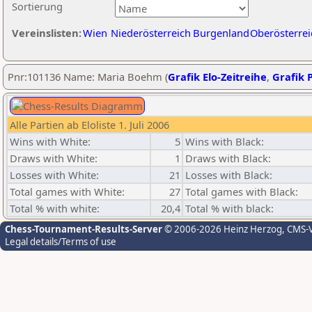
Sortierung
Vereinslisten:
Wien
Niederösterreich
Burgenland
Oberösterrei
Pnr:101136 Name: Maria Boehm (
Grafik Elo-Zeitreihe
,
Grafik P
Alle Partien ab Eloliste 1. Juli 2006
Wins with White:
5
Wins with Black:
Draws with White:
1
Draws with Black:
Losses with White:
21
Losses with Black:
Total games with White:
27
Total games with Black:
Total % with white:
20,4
Total % with black:
Chess-Tournament-Results-Server
© 2006-2026 Heinz Herzog
, CMS-
Legal details/Terms of use