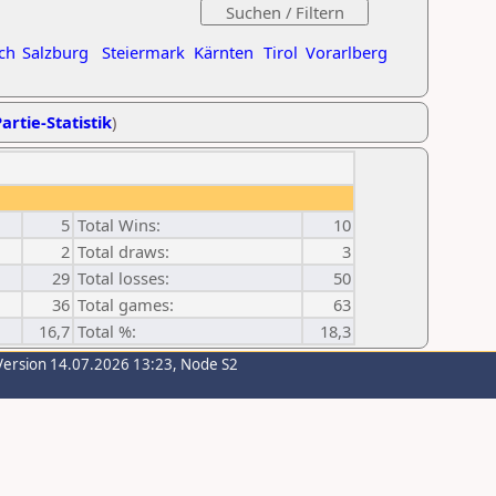
ch
Salzburg
Steiermark
Kärnten
Tirol
Vorarlberg
artie-Statistik
)
5
Total Wins:
10
2
Total draws:
3
29
Total losses:
50
36
Total games:
63
16,7
Total %:
18,3
Version 14.07.2026 13:23, Node S2