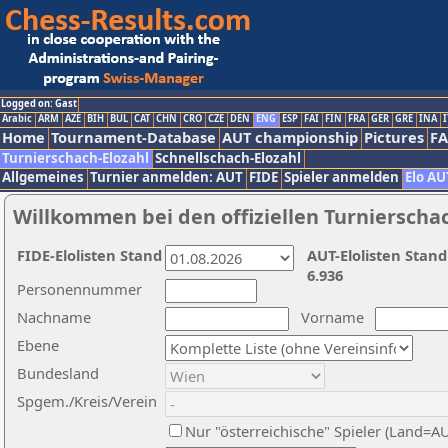
Logged on: Gast
Arabic
ARM
AZE
BIH
BUL
CAT
CHN
CRO
CZE
DEN
ENG
ESP
FAI
FIN
FRA
GER
GRE
INA
I
Home
Tournament-Database
AUT championship
Pictures
F
Turnierschach-Elozahl
Schnellschach-Elozahl
Allgemeines
Turnier anmelden: AUT
FIDE
Spieler anmelden
Elo AU
Willkommen bei den offiziellen Turnierscha
FIDE-Elolisten Stand
AUT-Elolisten Stand
6.936
Personennummer
Nachname
Vorname
Ebene
Bundesland
Spgem./Kreis/Verein
Nur "österreichische" Spieler (Land=A