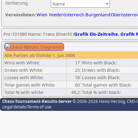
Sortierung
Vereinslisten:
Wien
Niederösterreich
Burgenland
Oberösterrei
Pnr:101080 Name: Franz Bloechl (
Grafik Elo-Zeitreihe
,
Grafik P
Alle Partien ab Eloliste 1. Juli 2006
Wins with White:
17
Wins with Black:
Draws with White:
25
Draws with Black:
Losses with White:
18
Losses with Black:
Total games with White:
60
Total games with Black:
Total % with white:
49,2
Total % with black:
Chess-Tournament-Results-Server
© 2006-2026 Heinz Herzog
, CMS-
Legal details/Terms of use