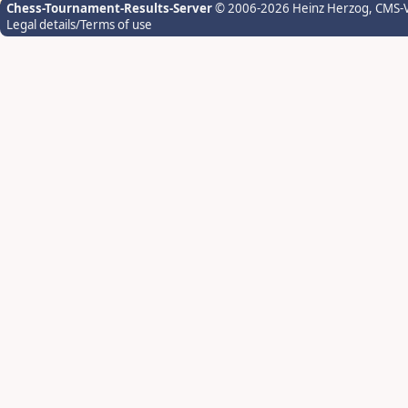
Chess-Tournament-Results-Server
© 2006-2026 Heinz Herzog
, CMS-
Legal details/Terms of use