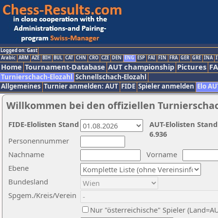
Logged on: Gast
Arabic
ARM
AZE
BIH
BUL
CAT
CHN
CRO
CZE
DEN
ENG
ESP
FAI
FIN
FRA
GER
GRE
INA
I
Home
Tournament-Database
AUT championship
Pictures
F
Turnierschach-Elozahl
Schnellschach-Elozahl
Allgemeines
Turnier anmelden: AUT
FIDE
Spieler anmelden
Elo AU
Willkommen bei den offiziellen Turnierscha
FIDE-Elolisten Stand
AUT-Elolisten Stand
6.936
Personennummer
Nachname
Vorname
Ebene
Bundesland
Spgem./Kreis/Verein
Nur "österreichische" Spieler (Land=A