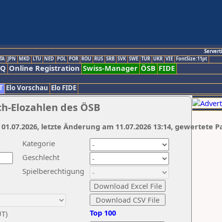
Servert
TA
JPN
MKD
LTU
NED
POL
POR
ROU
RUS
SRB
SVK
SWE
TUR
UKR
VIE
FontSize:11pt
AQ
Online Registration
Swiss-Manager
ÖSB
FIDE
T
Elo Vorschau
Elo FIDE
ch-Elozahlen des ÖSB
 01.07.2026, letzte Änderung am 11.07.2026 13:14, gewertete P
Kategorie
Geschlecht
Spielberechtigung
Top 100
UT)