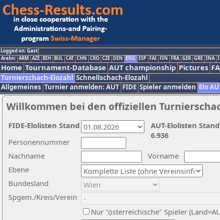
Logged on: Gast
Arabic
ARM
AZE
BIH
BUL
CAT
CHN
CRO
CZE
DEN
ENG
ESP
FAI
FIN
FRA
GER
GRE
INA
I
Home
Tournament-Database
AUT championship
Pictures
F
Turnierschach-Elozahl
Schnellschach-Elozahl
Allgemeines
Turnier anmelden: AUT
FIDE
Spieler anmelden
Elo AU
Willkommen bei den offiziellen Turnierscha
FIDE-Elolisten Stand
AUT-Elolisten Stand
6.936
Personennummer
Nachname
Vorname
Ebene
Bundesland
Spgem./Kreis/Verein
Nur "österreichische" Spieler (Land=A