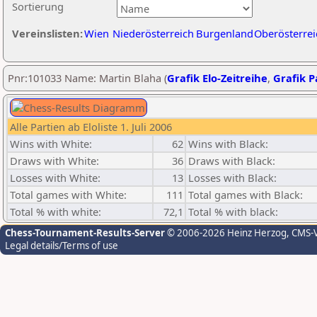
Sortierung
Vereinslisten:
Wien
Niederösterreich
Burgenland
Oberösterrei
Pnr:101033 Name: Martin Blaha (
Grafik Elo-Zeitreihe
,
Grafik Pa
Alle Partien ab Eloliste 1. Juli 2006
Wins with White:
62
Wins with Black:
Draws with White:
36
Draws with Black:
Losses with White:
13
Losses with Black:
Total games with White:
111
Total games with Black:
Total % with white:
72,1
Total % with black:
Chess-Tournament-Results-Server
© 2006-2026 Heinz Herzog
, CMS-
Legal details/Terms of use