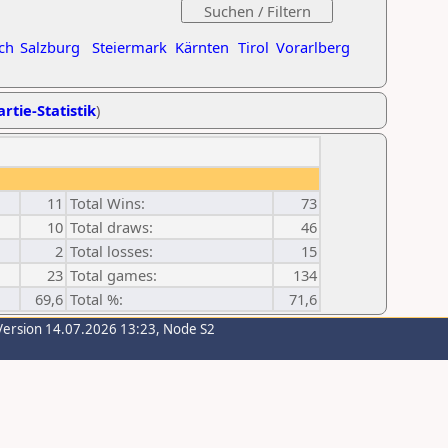
ch
Salzburg
Steiermark
Kärnten
Tirol
Vorarlberg
rtie-Statistik
)
11
Total Wins:
73
10
Total draws:
46
2
Total losses:
15
23
Total games:
134
69,6
Total %:
71,6
Version 14.07.2026 13:23, Node S2