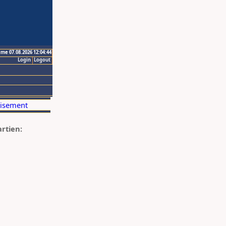
ime 07.08.2026 12:04:44
Login
Logout
artien: