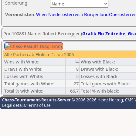
Sortierung
Vereinslisten:
Wien
Niederösterreich
Burgenland
Oberösterrei
Pnr:100881 Name: Robert Bernegger (
Grafik Elo-Zeitreihe
,
Gra
Alle Partien ab Eloliste 1. Juli 2006
Wins with White:
14
Wins with Black:
Draws with White:
8
Draws with Black:
Losses with White:
5
Losses with Black:
Total games with White:
27
Total games with Black:
Total % with white:
66,7
Total % with black:
Chess-Tournament-Results-Server
© 2006-2026 Heinz Herzog
, CMS-
Legal details/Terms of use