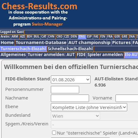
Logged on: Gast
Arabic
ARM
AZE
BIH
BUL
CAT
CHN
CRO
CZE
DEN
ENG
ESP
FAI
FIN
FRA
GER
GRE
INA
I
Home
Tournament-Database
AUT championship
Pictures
F
Turnierschach-Elozahl
Schnellschach-Elozahl
Allgemeines
Turnier anmelden: AUT
FIDE
Spieler anmelden
Elo AU
Willkommen bei den offiziellen Turnierscha
FIDE-Elolisten Stand
AUT-Elolisten Stand
6.936
Personennummer
Nachname
Vorname
Ebene
Bundesland
Spgem./Kreis/Verein
Nur "österreichische" Spieler (Land=A