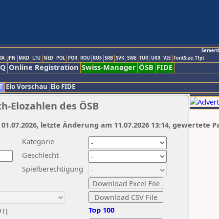
Servert
TA
JPN
MKD
LTU
NED
POL
POR
ROU
RUS
SRB
SVK
SWE
TUR
UKR
VIE
FontSize:11pt
AQ
Online Registration
Swiss-Manager
ÖSB
FIDE
T
Elo Vorschau
Elo FIDE
ch-Elozahlen des ÖSB
 01.07.2026, letzte Änderung am 11.07.2026 13:14, gewertete P
Kategorie
Geschlecht
Spielberechtigung
Top 100
UT)