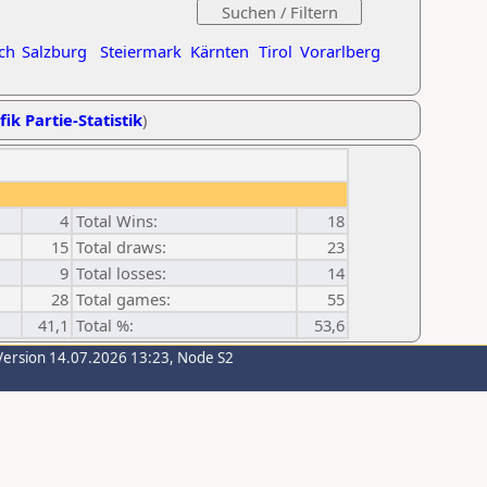
ch
Salzburg
Steiermark
Kärnten
Tirol
Vorarlberg
fik Partie-Statistik
)
4
Total Wins:
18
15
Total draws:
23
9
Total losses:
14
28
Total games:
55
41,1
Total %:
53,6
Version 14.07.2026 13:23, Node S2