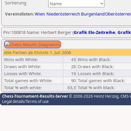
Sortierung
Vereinslisten:
Wien
Niederösterreich
Burgenland
Oberösterrei
Pnr:100818 Name: Herbert Berger (
Grafik Elo-Zeitreihe
,
Grafik
Alle Partien ab Eloliste 1. Juli 2006
Wins with White:
43
Wins with Black:
Draws with White:
28
Draws with Black:
Losses with White:
19
Losses with Black:
Total games with White:
90
Total games with Black:
Total % with white:
63,3
Total % with black:
Chess-Tournament-Results-Server
© 2006-2026 Heinz Herzog
, CMS-
Legal details/Terms of use