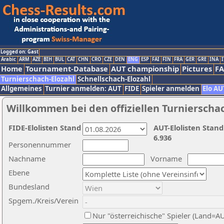
Logged on: Gast
Arabic
ARM
AZE
BIH
BUL
CAT
CHN
CRO
CZE
DEN
ENG
ESP
FAI
FIN
FRA
GER
GRE
INA
I
Home
Tournament-Database
AUT championship
Pictures
F
Turnierschach-Elozahl
Schnellschach-Elozahl
Allgemeines
Turnier anmelden: AUT
FIDE
Spieler anmelden
Elo AU
Willkommen bei den offiziellen Turnierscha
FIDE-Elolisten Stand
AUT-Elolisten Stand
6.936
Personennummer
Nachname
Vorname
Ebene
Bundesland
Spgem./Kreis/Verein
Nur "österreichische" Spieler (Land=A