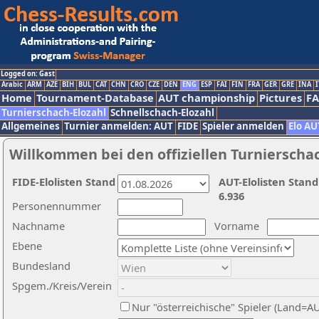
Logged on: Gast
Arabic
ARM
AZE
BIH
BUL
CAT
CHN
CRO
CZE
DEN
ENG
ESP
FAI
FIN
FRA
GER
GRE
INA
I
Home
Tournament-Database
AUT championship
Pictures
F
Turnierschach-Elozahl
Schnellschach-Elozahl
Allgemeines
Turnier anmelden: AUT
FIDE
Spieler anmelden
Elo AU
Willkommen bei den offiziellen Turnierscha
FIDE-Elolisten Stand
AUT-Elolisten Stand
6.936
Personennummer
Nachname
Vorname
Ebene
Bundesland
Spgem./Kreis/Verein
Nur "österreichische" Spieler (Land=A