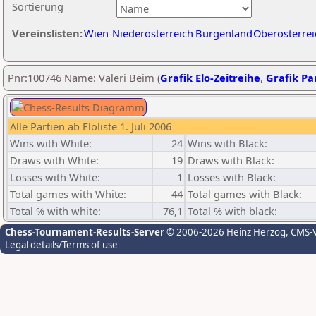
Sortierung
Vereinslisten:
Wien
Niederösterreich
Burgenland
Oberösterrei
Pnr:100746 Name: Valeri Beim (
Grafik Elo-Zeitreihe
,
Grafik Par
Alle Partien ab Eloliste 1. Juli 2006
Wins with White:
24
Wins with Black:
Draws with White:
19
Draws with Black:
Losses with White:
1
Losses with Black:
Total games with White:
44
Total games with Black:
Total % with white:
76,1
Total % with black:
Chess-Tournament-Results-Server
© 2006-2026 Heinz Herzog
, CMS-
Legal details/Terms of use