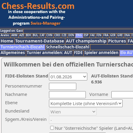
Logged on: Gast
Arabic
ARM
AZE
BIH
BUL
CAT
CHN
CRO
CZE
DEN
ENG
ESP
FAI
FIN
FRA
GER
GRE
INA
I
Home
Tournament-Database
AUT championship
Pictures
F
Turnierschach-Elozahl
Schnellschach-Elozahl
Allgemeines
Turnier anmelden: AUT
FIDE
Spieler anmelden
Elo AU
Willkommen bei den offiziellen Turnierscha
FIDE-Elolisten Stand
AUT-Elolisten Stand
6.936
Personennummer
Nachname
Vorname
Ebene
Bundesland
Spgem./Kreis/Verein
Nur "österreichische" Spieler (Land=A