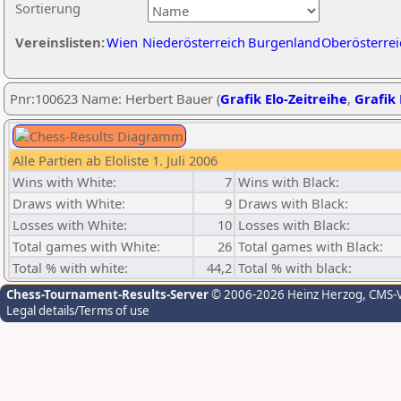
Sortierung
Vereinslisten:
Wien
Niederösterreich
Burgenland
Oberösterrei
Pnr:100623 Name: Herbert Bauer (
Grafik Elo-Zeitreihe
,
Grafik 
Alle Partien ab Eloliste 1. Juli 2006
Wins with White:
7
Wins with Black:
Draws with White:
9
Draws with Black:
Losses with White:
10
Losses with Black:
Total games with White:
26
Total games with Black:
Total % with white:
44,2
Total % with black:
Chess-Tournament-Results-Server
© 2006-2026 Heinz Herzog
, CMS-
Legal details/Terms of use