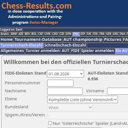
Logged on: Gast
Arabic
ARM
AZE
BIH
BUL
CAT
CHN
CRO
CZE
DEN
ENG
ESP
FAI
FIN
FRA
GER
GRE
INA
I
Home
Tournament-Database
AUT championship
Pictures
F
Turnierschach-Elozahl
Schnellschach-Elozahl
Allgemeines
Turnier anmelden: AUT
FIDE
Spieler anmelden
Elo AU
Willkommen bei den offiziellen Turnierscha
FIDE-Elolisten Stand
AUT-Elolisten Stand
6.936
Personennummer
Nachname
Vorname
Ebene
Bundesland
Spgem./Kreis/Verein
Nur "österreichische" Spieler (Land=A