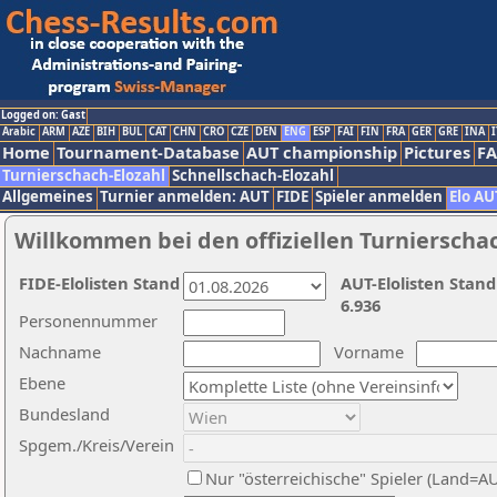
Logged on: Gast
Arabic
ARM
AZE
BIH
BUL
CAT
CHN
CRO
CZE
DEN
ENG
ESP
FAI
FIN
FRA
GER
GRE
INA
I
Home
Tournament-Database
AUT championship
Pictures
F
Turnierschach-Elozahl
Schnellschach-Elozahl
Allgemeines
Turnier anmelden: AUT
FIDE
Spieler anmelden
Elo AU
Willkommen bei den offiziellen Turnierscha
FIDE-Elolisten Stand
AUT-Elolisten Stand
6.936
Personennummer
Nachname
Vorname
Ebene
Bundesland
Spgem./Kreis/Verein
Nur "österreichische" Spieler (Land=A