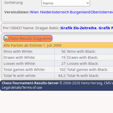
Sortierung
Vereinslisten:
Wien
Niederösterreich
Burgenland
Oberösterrei
Pnr:100437 Name: Dragan Babic (
Grafik Elo-Zeitreihe
,
Grafik P
Alle Partien ab Eloliste 1. Juli 2006
Wins with White:
56
Wins with Black:
Draws with White:
19
Draws with Black:
Losses with White:
27
Losses with Black:
Total games with White:
102
Total games with Black:
Total % with white:
64,2
Total % with black:
Chess-Tournament-Results-Server
© 2006-2026 Heinz Herzog
, CMS-
Legal details/Terms of use