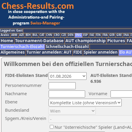
Logged on: Gast
Arabic
ARM
AZE
BIH
BUL
CAT
CHN
CRO
CZE
DEN
ENG
ESP
FAI
FIN
FRA
GER
GRE
INA
I
Home
Tournament-Database
AUT championship
Pictures
F
Turnierschach-Elozahl
Schnellschach-Elozahl
Allgemeines
Turnier anmelden: AUT
FIDE
Spieler anmelden
Elo AU
Willkommen bei den offiziellen Turnierscha
FIDE-Elolisten Stand
AUT-Elolisten Stand
6.936
Personennummer
Nachname
Vorname
Ebene
Bundesland
Spgem./Kreis/Verein
Nur "österreichische" Spieler (Land=A