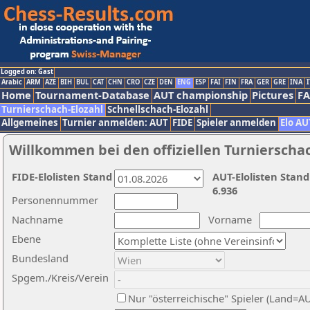
Logged on: Gast
Arabic
ARM
AZE
BIH
BUL
CAT
CHN
CRO
CZE
DEN
ENG
ESP
FAI
FIN
FRA
GER
GRE
INA
I
Home
Tournament-Database
AUT championship
Pictures
F
Turnierschach-Elozahl
Schnellschach-Elozahl
Allgemeines
Turnier anmelden: AUT
FIDE
Spieler anmelden
Elo AU
Willkommen bei den offiziellen Turnierscha
FIDE-Elolisten Stand
AUT-Elolisten Stand
6.936
Personennummer
Nachname
Vorname
Ebene
Bundesland
Spgem./Kreis/Verein
Nur "österreichische" Spieler (Land=A