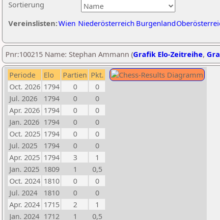
Sortierung
Vereinslisten:
Wien
Niederösterreich
Burgenland
Oberösterrei
Pnr:100215 Name: Stephan Ammann (
Grafik Elo-Zeitreihe
,
Gra
Periode
Elo
Partien
Pkt.
Oct. 2026
1794
0
0
Jul. 2026
1794
0
0
Apr. 2026
1794
0
0
Jan. 2026
1794
0
0
Oct. 2025
1794
0
0
Jul. 2025
1794
0
0
Apr. 2025
1794
3
1
Jan. 2025
1809
1
0,5
Oct. 2024
1810
0
0
Jul. 2024
1810
0
0
Apr. 2024
1715
2
1
Jan. 2024
1712
1
0,5