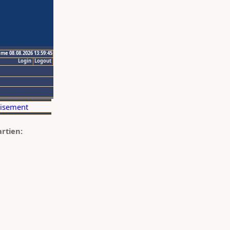
ime 08.08.2026 13:59:45
Login
Logout
artien: