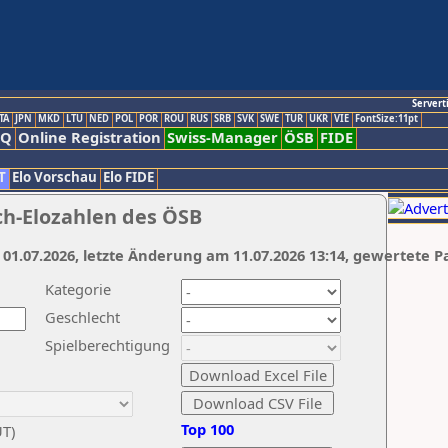
Servert
TA
JPN
MKD
LTU
NED
POL
POR
ROU
RUS
SRB
SVK
SWE
TUR
UKR
VIE
FontSize:11pt
AQ
Online Registration
Swiss-Manager
ÖSB
FIDE
T
Elo Vorschau
Elo FIDE
ch-Elozahlen des ÖSB
 01.07.2026, letzte Änderung am 11.07.2026 13:14, gewertete P
Kategorie
Geschlecht
Spielberechtigung
Top 100
UT)