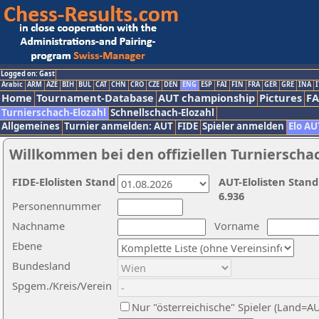
Logged on: Gast
Arabic
ARM
AZE
BIH
BUL
CAT
CHN
CRO
CZE
DEN
ENG
ESP
FAI
FIN
FRA
GER
GRE
INA
I
Home
Tournament-Database
AUT championship
Pictures
F
Turnierschach-Elozahl
Schnellschach-Elozahl
Allgemeines
Turnier anmelden: AUT
FIDE
Spieler anmelden
Elo AU
Willkommen bei den offiziellen Turnierscha
FIDE-Elolisten Stand
AUT-Elolisten Stand
6.936
Personennummer
Nachname
Vorname
Ebene
Bundesland
Spgem./Kreis/Verein
Nur "österreichische" Spieler (Land=A