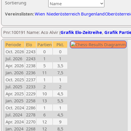
Sortierung
Vereinslisten:
Wien
Niederösterreich
Burgenland
Oberösterrei
Pnr:100191 Name: Aco Alvir (
Grafik Elo-Zeitreihe
,
Grafik Partie
Periode
Elo
Partien
Pkt.
Oct. 2026
2243
0
0
Jul. 2026
2243
1
1
Apr. 2026
2238
5
3,5
Jan. 2026
2236
11
7,5
Oct. 2025
2237
1
1
Jul. 2025
2233
2
2
Apr. 2025
2229
10
4,5
Jan. 2025
2258
13
5,5
Oct. 2024
2286
1
1
Jul. 2024
2278
6
4,5
Apr. 2024
2270
12
9
Jan. 2024
2268
12
8,5