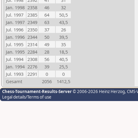
Jul. 1998
2392
41
31
Jan. 1998
2358
46
32
Jul. 1997
2385
64
50,5
Jan. 1997
2349
63
43,5
Jul. 1996
2350
37
26
Jan. 1996
2344
50
39,5
Jul. 1995
2314
49
35
Jan. 1995
2284
28
18,5
Jul. 1994
2308
56
40,5
Jan. 1994
2276
39
25,5
Jul. 1993
2291
0
0
Gesamt
2056
1412,5
Chess-Tournament-Results-Server
© 2006-2026 Heinz Herzog
, CMS-
Legal details/Terms of use