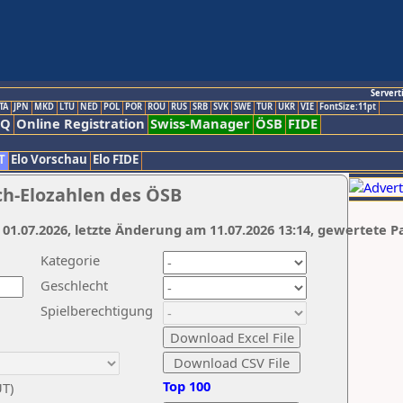
Servert
TA
JPN
MKD
LTU
NED
POL
POR
ROU
RUS
SRB
SVK
SWE
TUR
UKR
VIE
FontSize:11pt
AQ
Online Registration
Swiss-Manager
ÖSB
FIDE
T
Elo Vorschau
Elo FIDE
ch-Elozahlen des ÖSB
 01.07.2026, letzte Änderung am 11.07.2026 13:14, gewertete P
Kategorie
Geschlecht
Spielberechtigung
Top 100
UT)