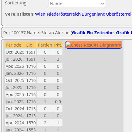
Sortierung
Vereinslisten:
Wien
Niederösterreich
Burgenland
Oberösterrei
Pnr:100137 Name: Stefan Aldrian (
Grafik Elo-Zeitreihe
,
Grafik 
Periode
Elo
Partien
Pkt.
Oct. 2026
1691
0
0
Jul. 2026
1691
5
3
Apr. 2026
1716
0
0
Jan. 2026
1716
0
0
Oct. 2025
1716
0
0
Jul. 2025
1716
0
0
Apr. 2025
1716
0
0
Jan. 2025
1716
1
0,5
Oct. 2024
1713
0
0
Jul. 2024
1713
0
0
Apr. 2024
1570
2
1
Jan. 2024
1553
1
1