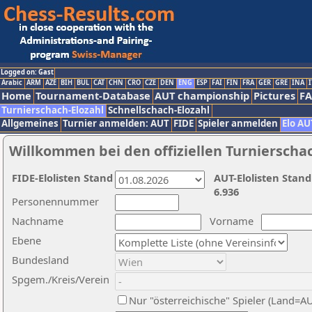
Logged on: Gast
Arabic
ARM
AZE
BIH
BUL
CAT
CHN
CRO
CZE
DEN
ENG
ESP
FAI
FIN
FRA
GER
GRE
INA
I
Home
Tournament-Database
AUT championship
Pictures
F
Turnierschach-Elozahl
Schnellschach-Elozahl
Allgemeines
Turnier anmelden: AUT
FIDE
Spieler anmelden
Elo AU
Willkommen bei den offiziellen Turnierscha
FIDE-Elolisten Stand
AUT-Elolisten Stand
6.936
Personennummer
Nachname
Vorname
Ebene
Bundesland
Spgem./Kreis/Verein
Nur "österreichische" Spieler (Land=A