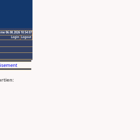
ime 06.08.2026 10:54:07
Login
Logout
artien: