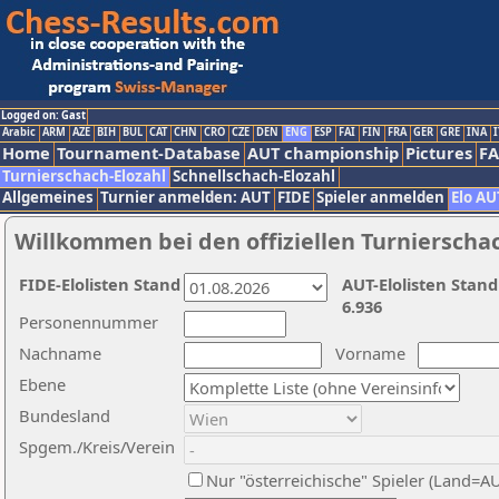
Logged on: Gast
Arabic
ARM
AZE
BIH
BUL
CAT
CHN
CRO
CZE
DEN
ENG
ESP
FAI
FIN
FRA
GER
GRE
INA
I
Home
Tournament-Database
AUT championship
Pictures
F
Turnierschach-Elozahl
Schnellschach-Elozahl
Allgemeines
Turnier anmelden: AUT
FIDE
Spieler anmelden
Elo AU
Willkommen bei den offiziellen Turnierscha
FIDE-Elolisten Stand
AUT-Elolisten Stand
6.936
Personennummer
Nachname
Vorname
Ebene
Bundesland
Spgem./Kreis/Verein
Nur "österreichische" Spieler (Land=A