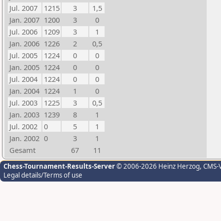
Jul. 2007
1215
3
1,5
Jan. 2007
1200
3
0
Jul. 2006
1209
3
1
Jan. 2006
1226
2
0,5
Jul. 2005
1224
0
0
Jan. 2005
1224
0
0
Jul. 2004
1224
0
0
Jan. 2004
1224
1
0
Jul. 2003
1225
3
0,5
Jan. 2003
1239
8
1
Jul. 2002
0
5
1
Jan. 2002
0
3
1
Gesamt
67
11
Chess-Tournament-Results-Server
© 2006-2026 Heinz Herzog
, CMS-
Legal details/Terms of use