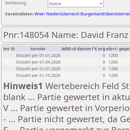
Sortierung
Vereinslisten:
Wien
Niederösterreich
Burgenland
Oberösterrei
Pnr:148054 Name: David Franz
tnr
St
turnier
bdld
rd
datum
f
K
erg
elo+/-
gegn
Elozahl per 01.01.2026
0
1200
Elozahl per 01.04.2026
0
1200
Elozahl per 01.07.2026
0
1200
Elozahl per 01.10.2026
0
1200
Hinweis1
Wertebereich Feld St 
blank ... Partie gewertet in akt
V ... Partie gewertet in Vorperi
- ... Partie nicht gewertet, da 
E ... Partie vorgemerkt zur Be