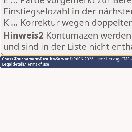
Einstiegselozahl in der nächst
K ... Korrektur wegen doppelt
Hinweis2
Kontumazen werden g
und sind in der Liste nicht enth
Chess-Tournament-Results-Server
© 2006-2026 Heinz Herzog
, CMS-
Legal details/Terms of use