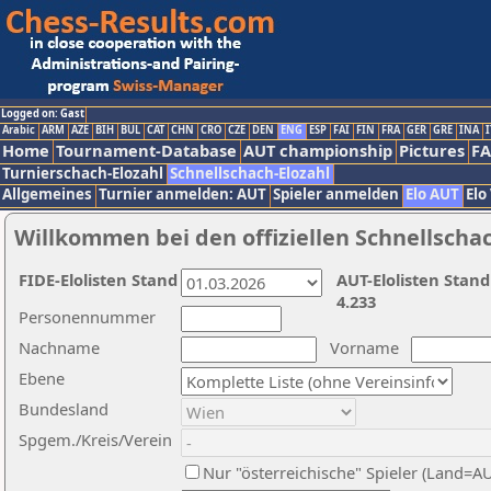
Logged on: Gast
Arabic
ARM
AZE
BIH
BUL
CAT
CHN
CRO
CZE
DEN
ENG
ESP
FAI
FIN
FRA
GER
GRE
INA
I
Home
Tournament-Database
AUT championship
Pictures
F
Turnierschach-Elozahl
Schnellschach-Elozahl
Allgemeines
Turnier anmelden: AUT
Spieler anmelden
Elo AUT
Elo
Willkommen bei den offiziellen Schnellscha
FIDE-Elolisten Stand
AUT-Elolisten Stand
4.233
Personennummer
Nachname
Vorname
Ebene
Bundesland
Spgem./Kreis/Verein
Nur "österreichische" Spieler (Land=A