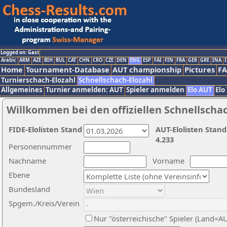
Logged on: Gast
Arabic
ARM
AZE
BIH
BUL
CAT
CHN
CRO
CZE
DEN
ENG
ESP
FAI
FIN
FRA
GER
GRE
INA
I
Home
Tournament-Database
AUT championship
Pictures
F
Turnierschach-Elozahl
Schnellschach-Elozahl
Allgemeines
Turnier anmelden: AUT
Spieler anmelden
Elo AUT
Elo
Willkommen bei den offiziellen Schnellscha
FIDE-Elolisten Stand
AUT-Elolisten Stand
4.233
Personennummer
Nachname
Vorname
Ebene
Bundesland
Spgem./Kreis/Verein
Nur "österreichische" Spieler (Land=A