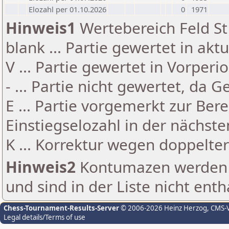
Elozahl per 01.10.2026
0
1971
Hinweis1
Wertebereich Feld St 
blank ... Partie gewertet in akt
V ... Partie gewertet in Vorperi
- ... Partie nicht gewertet, da 
E ... Partie vorgemerkt zur Be
Einstiegselozahl in der nächst
K ... Korrektur wegen doppelt
Hinweis2
Kontumazen werden g
und sind in der Liste nicht enth
Chess-Tournament-Results-Server
© 2006-2026 Heinz Herzog
, CMS-
Legal details/Terms of use