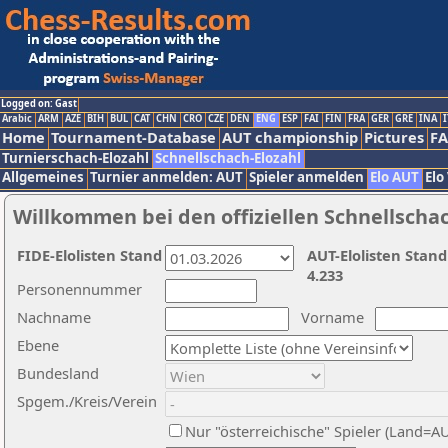
Logged on: Gast
Arabic
ARM
AZE
BIH
BUL
CAT
CHN
CRO
CZE
DEN
ENG
ESP
FAI
FIN
FRA
GER
GRE
INA
I
Home
Tournament-Database
AUT championship
Pictures
F
Turnierschach-Elozahl
Schnellschach-Elozahl
Allgemeines
Turnier anmelden: AUT
Spieler anmelden
Elo AUT
Elo
Willkommen bei den offiziellen Schnellscha
FIDE-Elolisten Stand
AUT-Elolisten Stand
4.233
Personennummer
Nachname
Vorname
Ebene
Bundesland
Spgem./Kreis/Verein
Nur "österreichische" Spieler (Land=A