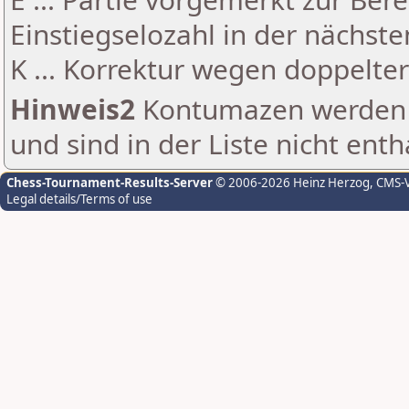
Einstiegselozahl in der nächst
K ... Korrektur wegen doppelt
Hinweis2
Kontumazen werden g
und sind in der Liste nicht enth
Chess-Tournament-Results-Server
© 2006-2026 Heinz Herzog
, CMS-
Legal details/Terms of use