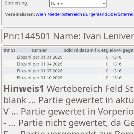
Sortierung
Vereinslisten:
Wien
Niederösterreich
Burgenland
Oberösterrei
Pnr:144501 Name: Ivan Lenive
tnr
St
turnier
bdld
rd
datum
f
K
erg
elo+/-
gegn
Elozahl per 01.01.2026
0
1316
Elozahl per 01.04.2026
0
1316
Elozahl per 01.07.2026
0
1316
Elozahl per 01.10.2026
0
1316
Hinweis1
Wertebereich Feld St 
blank ... Partie gewertet in akt
V ... Partie gewertet in Vorperi
- ... Partie nicht gewertet, da 
E ... Partie vorgemerkt zur Be