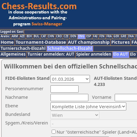
Logged on: Gast
Arabic
ARM
AZE
BIH
BUL
CAT
CHN
CRO
CZE
DEN
ENG
ESP
FAI
FIN
FRA
GER
GRE
INA
I
Home
Tournament-Database
AUT championship
Pictures
F
Turnierschach-Elozahl
Schnellschach-Elozahl
Allgemeines
Turnier anmelden: AUT
Spieler anmelden
Elo AUT
Elo
Willkommen bei den offiziellen Schnellscha
FIDE-Elolisten Stand
AUT-Elolisten Stand
4.233
Personennummer
Nachname
Vorname
Ebene
Bundesland
Spgem./Kreis/Verein
Nur "österreichische" Spieler (Land=A