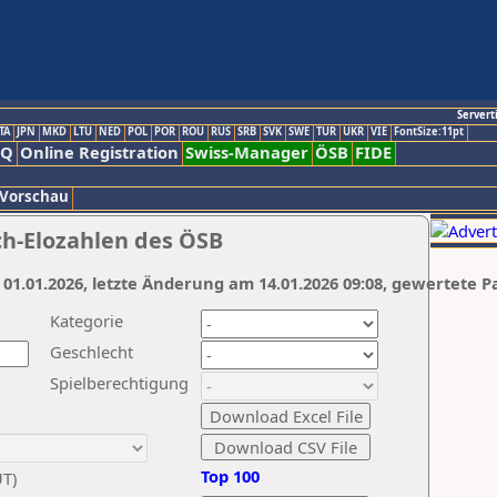
Servert
TA
JPN
MKD
LTU
NED
POL
POR
ROU
RUS
SRB
SVK
SWE
TUR
UKR
VIE
FontSize:11pt
AQ
Online Registration
Swiss-Manager
ÖSB
FIDE
 Vorschau
ch-Elozahlen des ÖSB
 01.01.2026, letzte Änderung am 14.01.2026 09:08, gewertete P
Kategorie
Geschlecht
Spielberechtigung
Top 100
UT)