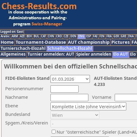
Logged on: Gast
Arabic
ARM
AZE
BIH
BUL
CAT
CHN
CRO
CZE
DEN
ENG
ESP
FAI
FIN
FRA
GER
GRE
INA
I
Home
Tournament-Database
AUT championship
Pictures
F
Turnierschach-Elozahl
Schnellschach-Elozahl
Allgemeines
Turnier anmelden: AUT
Spieler anmelden
Elo AUT
Elo
Willkommen bei den offiziellen Schnellscha
FIDE-Elolisten Stand
AUT-Elolisten Stand
4.233
Personennummer
Nachname
Vorname
Ebene
Bundesland
Spgem./Kreis/Verein
Nur "österreichische" Spieler (Land=A