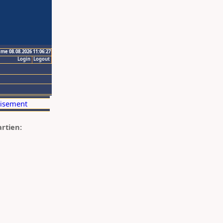
ime 08.08.2026 11:06:27
Login
Logout
artien: