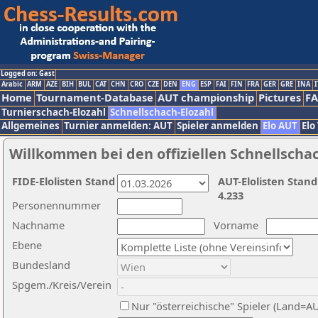
Logged on: Gast
Arabic
ARM
AZE
BIH
BUL
CAT
CHN
CRO
CZE
DEN
ENG
ESP
FAI
FIN
FRA
GER
GRE
INA
I
Home
Tournament-Database
AUT championship
Pictures
F
Turnierschach-Elozahl
Schnellschach-Elozahl
Allgemeines
Turnier anmelden: AUT
Spieler anmelden
Elo AUT
Elo
Willkommen bei den offiziellen Schnellscha
FIDE-Elolisten Stand
AUT-Elolisten Stand
4.233
Personennummer
Nachname
Vorname
Ebene
Bundesland
Spgem./Kreis/Verein
Nur "österreichische" Spieler (Land=A