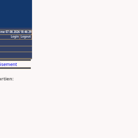
ime 07.08.2026 18:46:29
Login
Logout
artien: