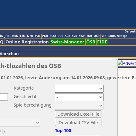
Servert
TA
JPN
MKD
LTU
NED
POL
POR
ROU
RUS
SRB
SVK
SWE
TUR
UKR
VIE
FontSize:11pt
AQ
Online Registration
Swiss-Manager
ÖSB
FIDE
 Vorschau
ch-Elozahlen des ÖSB
 01.01.2026, letzte Änderung am 14.01.2026 09:08, gewertete P
Kategorie
Geschlecht
Spielberechtigung
Top 100
UT)