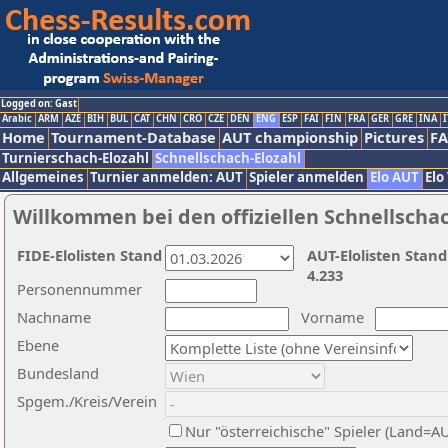
Logged on: Gast
Arabic
ARM
AZE
BIH
BUL
CAT
CHN
CRO
CZE
DEN
ENG
ESP
FAI
FIN
FRA
GER
GRE
INA
I
Home
Tournament-Database
AUT championship
Pictures
F
Turnierschach-Elozahl
Schnellschach-Elozahl
Allgemeines
Turnier anmelden: AUT
Spieler anmelden
Elo AUT
Elo
Willkommen bei den offiziellen Schnellscha
FIDE-Elolisten Stand
AUT-Elolisten Stand
4.233
Personennummer
Nachname
Vorname
Ebene
Bundesland
Spgem./Kreis/Verein
Nur "österreichische" Spieler (Land=A