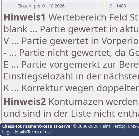
Elozahl per 01.10.2026
0
1483
Hinweis1
Wertebereich Feld St 
blank ... Partie gewertet in akt
V ... Partie gewertet in Vorperi
- ... Partie nicht gewertet, da 
E ... Partie vorgemerkt zur Be
Einstiegselozahl in der nächst
K ... Korrektur wegen doppelt
Hinweis2
Kontumazen werden g
und sind in der Liste nicht enth
Chess-Tournament-Results-Server
© 2006-2026 Heinz Herzog
, CMS-
Legal details/Terms of use