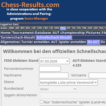
Logged on: Gast
Arabic
ARM
AZE
BIH
BUL
CAT
CHN
CRO
CZE
DEN
ENG
ESP
FAI
FIN
FRA
GER
GRE
INA
I
Home
Tournament-Database
AUT championship
Pictures
F
Turnierschach-Elozahl
Schnellschach-Elozahl
Allgemeines
Turnier anmelden: AUT
Spieler anmelden
Elo AUT
Elo
Willkommen bei den offiziellen Schnellscha
FIDE-Elolisten Stand
AUT-Elolisten Stand
4.233
Personennummer
Nachname
Vorname
Ebene
Bundesland
Spgem./Kreis/Verein
Nur "österreichische" Spieler (Land=A