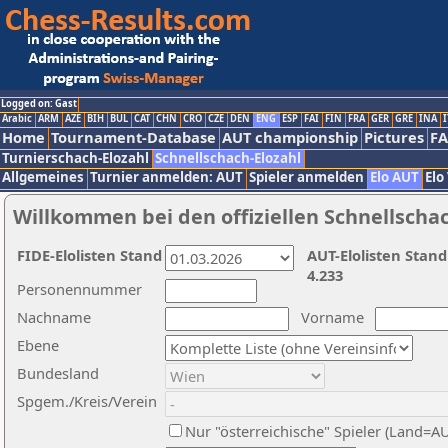
Logged on: Gast
Arabic
ARM
AZE
BIH
BUL
CAT
CHN
CRO
CZE
DEN
ENG
ESP
FAI
FIN
FRA
GER
GRE
INA
I
Home
Tournament-Database
AUT championship
Pictures
F
Turnierschach-Elozahl
Schnellschach-Elozahl
Allgemeines
Turnier anmelden: AUT
Spieler anmelden
Elo AUT
Elo
Willkommen bei den offiziellen Schnellscha
FIDE-Elolisten Stand
AUT-Elolisten Stand
4.233
Personennummer
Nachname
Vorname
Ebene
Bundesland
Spgem./Kreis/Verein
Nur "österreichische" Spieler (Land=A