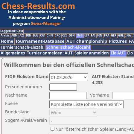
Logged on: Gast
Arabic
ARM
AZE
BIH
BUL
CAT
CHN
CRO
CZE
DEN
ENG
ESP
FAI
FIN
FRA
GER
GRE
INA
I
Home
Tournament-Database
AUT championship
Pictures
F
Turnierschach-Elozahl
Schnellschach-Elozahl
Allgemeines
Turnier anmelden: AUT
Spieler anmelden
Elo AUT
Elo
Willkommen bei den offiziellen Schnellscha
FIDE-Elolisten Stand
AUT-Elolisten Stand
4.233
Personennummer
Nachname
Vorname
Ebene
Bundesland
Spgem./Kreis/Verein
Nur "österreichische" Spieler (Land=A