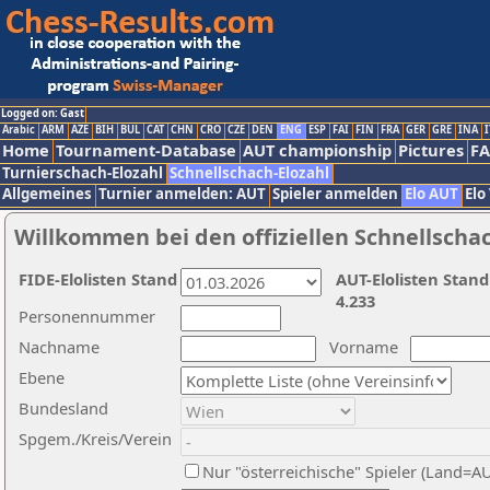
Logged on: Gast
Arabic
ARM
AZE
BIH
BUL
CAT
CHN
CRO
CZE
DEN
ENG
ESP
FAI
FIN
FRA
GER
GRE
INA
I
Home
Tournament-Database
AUT championship
Pictures
F
Turnierschach-Elozahl
Schnellschach-Elozahl
Allgemeines
Turnier anmelden: AUT
Spieler anmelden
Elo AUT
Elo
Willkommen bei den offiziellen Schnellscha
FIDE-Elolisten Stand
AUT-Elolisten Stand
4.233
Personennummer
Nachname
Vorname
Ebene
Bundesland
Spgem./Kreis/Verein
Nur "österreichische" Spieler (Land=A