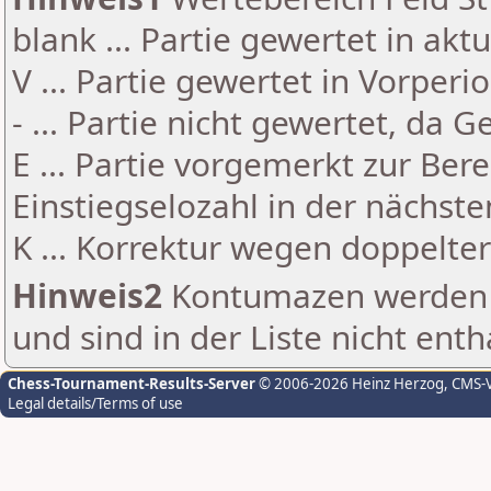
blank ... Partie gewertet in akt
V ... Partie gewertet in Vorperi
- ... Partie nicht gewertet, da 
E ... Partie vorgemerkt zur Be
Einstiegselozahl in der nächst
K ... Korrektur wegen doppelt
Hinweis2
Kontumazen werden g
und sind in der Liste nicht enth
Chess-Tournament-Results-Server
© 2006-2026 Heinz Herzog
, CMS-
Legal details/Terms of use