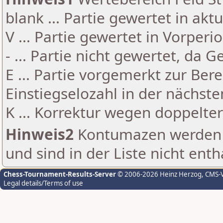
blank ... Partie gewertet in akt
V ... Partie gewertet in Vorperi
- ... Partie nicht gewertet, da 
E ... Partie vorgemerkt zur Be
Einstiegselozahl in der nächst
K ... Korrektur wegen doppelt
Hinweis2
Kontumazen werden g
und sind in der Liste nicht enth
Chess-Tournament-Results-Server
© 2006-2026 Heinz Herzog
, CMS-
Legal details/Terms of use