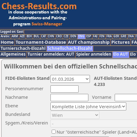
Logged on: Gast
Arabic
ARM
AZE
BIH
BUL
CAT
CHN
CRO
CZE
DEN
ENG
ESP
FAI
FIN
FRA
GER
GRE
INA
I
Home
Tournament-Database
AUT championship
Pictures
F
Turnierschach-Elozahl
Schnellschach-Elozahl
Allgemeines
Turnier anmelden: AUT
Spieler anmelden
Elo AUT
Elo
Willkommen bei den offiziellen Schnellscha
FIDE-Elolisten Stand
AUT-Elolisten Stand
4.233
Personennummer
Nachname
Vorname
Ebene
Bundesland
Spgem./Kreis/Verein
Nur "österreichische" Spieler (Land=A