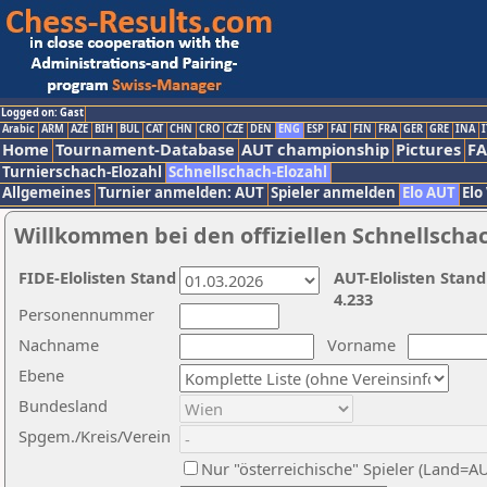
Logged on: Gast
Arabic
ARM
AZE
BIH
BUL
CAT
CHN
CRO
CZE
DEN
ENG
ESP
FAI
FIN
FRA
GER
GRE
INA
I
Home
Tournament-Database
AUT championship
Pictures
F
Turnierschach-Elozahl
Schnellschach-Elozahl
Allgemeines
Turnier anmelden: AUT
Spieler anmelden
Elo AUT
Elo
Willkommen bei den offiziellen Schnellscha
FIDE-Elolisten Stand
AUT-Elolisten Stand
4.233
Personennummer
Nachname
Vorname
Ebene
Bundesland
Spgem./Kreis/Verein
Nur "österreichische" Spieler (Land=A