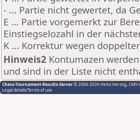
- ... Partie nicht gewertet, da 
E ... Partie vorgemerkt zur Be
Einstiegselozahl in der nächst
K ... Korrektur wegen doppelt
Hinweis2
Kontumazen werden g
und sind in der Liste nicht enth
Chess-Tournament-Results-Server
© 2006-2026 Heinz Herzog
, CMS-
Legal details/Terms of use