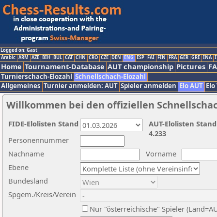
Logged on: Gast
Arabic
ARM
AZE
BIH
BUL
CAT
CHN
CRO
CZE
DEN
ENG
ESP
FAI
FIN
FRA
GER
GRE
INA
I
Home
Tournament-Database
AUT championship
Pictures
F
Turnierschach-Elozahl
Schnellschach-Elozahl
Allgemeines
Turnier anmelden: AUT
Spieler anmelden
Elo AUT
Elo
Willkommen bei den offiziellen Schnellscha
FIDE-Elolisten Stand
AUT-Elolisten Stand
4.233
Personennummer
Nachname
Vorname
Ebene
Bundesland
Spgem./Kreis/Verein
Nur "österreichische" Spieler (Land=A