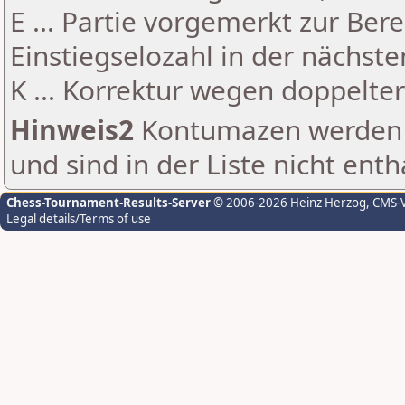
E ... Partie vorgemerkt zur Be
Einstiegselozahl in der nächst
K ... Korrektur wegen doppelt
Hinweis2
Kontumazen werden g
und sind in der Liste nicht enth
Chess-Tournament-Results-Server
© 2006-2026 Heinz Herzog
, CMS-
Legal details/Terms of use