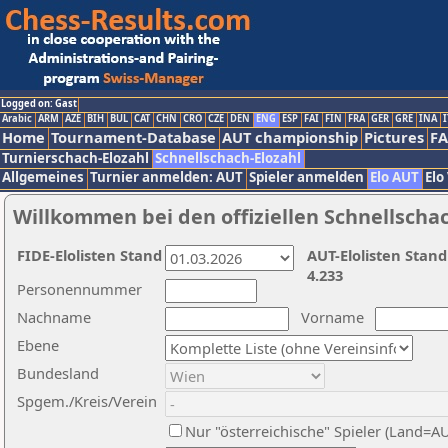
Logged on: Gast
Arabic
ARM
AZE
BIH
BUL
CAT
CHN
CRO
CZE
DEN
ENG
ESP
FAI
FIN
FRA
GER
GRE
INA
I
Home
Tournament-Database
AUT championship
Pictures
F
Turnierschach-Elozahl
Schnellschach-Elozahl
Allgemeines
Turnier anmelden: AUT
Spieler anmelden
Elo AUT
Elo
Willkommen bei den offiziellen Schnellscha
FIDE-Elolisten Stand
AUT-Elolisten Stand
4.233
Personennummer
Nachname
Vorname
Ebene
Bundesland
Spgem./Kreis/Verein
Nur "österreichische" Spieler (Land=A