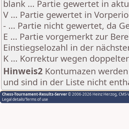
blank ... Partie gewertet in akt
V ... Partie gewertet in Vorperi
- ... Partie nicht gewertet, da 
E ... Partie vorgemerkt zur Be
Einstiegselozahl in der nächst
K ... Korrektur wegen doppelt
Hinweis2
Kontumazen werden g
und sind in der Liste nicht enth
Chess-Tournament-Results-Server
© 2006-2026 Heinz Herzog
, CMS-
Legal details/Terms of use