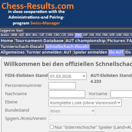
Logged on: Gast
Arabic
ARM
AZE
BIH
BUL
CAT
CHN
CRO
CZE
DEN
ENG
ESP
FAI
FIN
FRA
GER
GRE
INA
I
Home
Tournament-Database
AUT championship
Pictures
F
Turnierschach-Elozahl
Schnellschach-Elozahl
Allgemeines
Turnier anmelden: AUT
Spieler anmelden
Elo AUT
Elo
Willkommen bei den offiziellen Schnellscha
FIDE-Elolisten Stand
AUT-Elolisten Stand
4.233
Personennummer
Nachname
Vorname
Ebene
Bundesland
Spgem./Kreis/Verein
Nur "österreichische" Spieler (Land=A